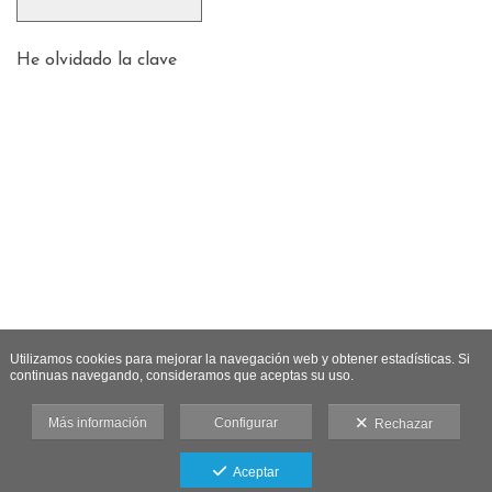
He olvidado la clave
Utilizamos cookies para mejorar la navegación web y obtener estadísticas. Si
continuas navegando, consideramos que aceptas su uso.
Más información
Configurar
Rechazar
Aceptar