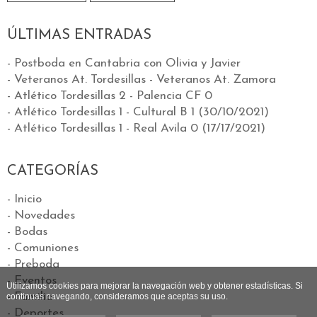
ÚLTIMAS ENTRADAS
- Postboda en Cantabria con Olivia y Javier
- Veteranos At. Tordesillas - Veteranos At. Zamora
- Atlético Tordesillas 2 - Palencia CF 0
- Atlético Tordesillas 1 - Cultural B 1 (30/10/2021)
- Atlético Tordesillas 1 - Real Avila 0 (17/17/2021)
CATEGORÍAS
- Inicio
- Novedades
- Bodas
- Comuniones
- Preboda
- Eventos
Utilizamos cookies para mejorar la navegación web y obtener estadísticas. Si
- Familia
continuas navegando, consideramos que aceptas su uso.
- Deportes